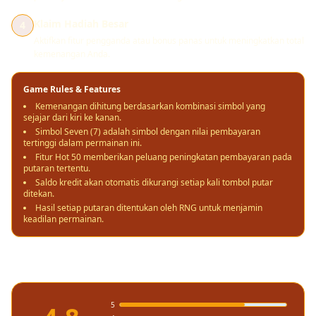
Klaim Hadiah Besar
4
Aktifkan fitur pengganda atau bonus panas untuk meningkatkan total
kemenangan Anda.
Game Rules & Features
Kemenangan dihitung berdasarkan kombinasi simbol yang
sejajar dari kiri ke kanan.
Simbol Seven (7) adalah simbol dengan nilai pembayaran
tertinggi dalam permainan ini.
Fitur Hot 50 memberikan peluang peningkatan pembayaran pada
putaran tertentu.
Saldo kredit akan otomatis dikurangi setiap kali tombol putar
ditekan.
Hasil setiap putaran ditentukan oleh RNG untuk menjamin
keadilan permainan.
5