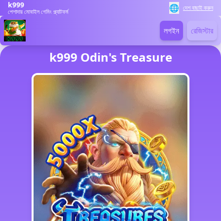
k999
🌐
দেশ বাছাই করুন
পেশাদার মোবাইল গেমিং প্ল্যাটফর্ম
লগইন
রেজিস্টার
k999 Odin's Treasure