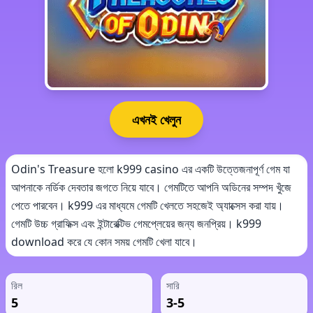
এখনই খেলুন
Odin's Treasure হলো k999 casino এর একটি উত্তেজনাপূর্ণ গেম যা
আপনাকে নর্ডিক দেবতার জগতে নিয়ে যাবে। গেমটিতে আপনি অডিনের সম্পদ খুঁজে
পেতে পারবেন। k999 এর মাধ্যমে গেমটি খেলতে সহজেই অ্যাক্সেস করা যায়।
গেমটি উচ্চ গ্রাফিক্স এবং ইন্টারেক্টিভ গেমপ্লেয়ের জন্য জনপ্রিয়। k999
download করে যে কোন সময় গেমটি খেলা যাবে।
রিল
সারি
5
3-5