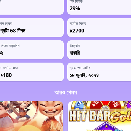
ন
হিট ফ্রিক
29%
্পিন ফ্রিক
সর্বোচ্চ বিজয়
 প্রতি 68 স্পিন
x2700
্চ বিজয় সম্ভাবনা
উচ্ছ্বাস
6%
মাঝারি
্ন-সর্বোচ্চ বাজে
প্রকাশের তারিখ
- ৳180
১৮ জুলাই, ২০২৪
আরও গেমস