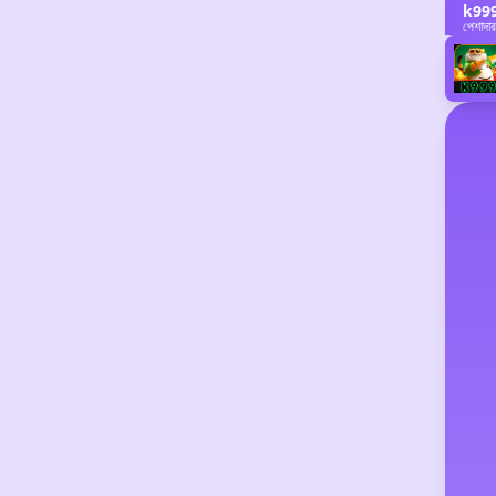
k99
পেশাদার