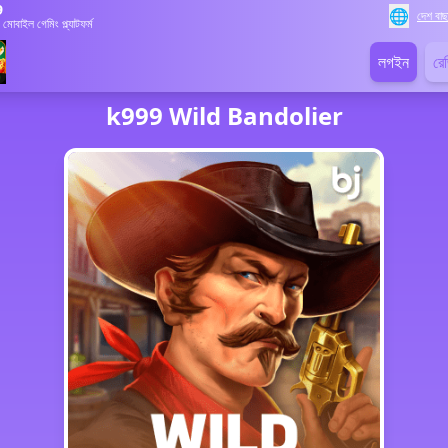
9
🌐
দেশ বাছ
 মোবাইল গেমিং প্ল্যাটফর্ম
লগইন
রেজ
k999 Wild Bandolier