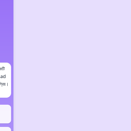
কটি
load
্রিয়।