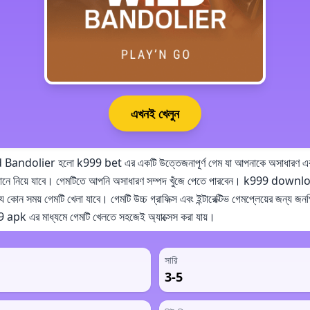
এখনই খেলুন
 Bandolier হলো k999 bet এর একটি উত্তেজনাপূর্ণ গেম যা আপনাকে অসাধারণ এ
ানে নিয়ে যাবে। গেমটিতে আপনি অসাধারণ সম্পদ খুঁজে পেতে পারবেন। k999 down
ে কোন সময় গেমটি খেলা যাবে। গেমটি উচ্চ গ্রাফিক্স এবং ইন্টারেক্টিভ গেমপ্লেয়ের জন্য জনপ
apk এর মাধ্যমে গেমটি খেলতে সহজেই অ্যাক্সেস করা যায়।
সারি
3-5